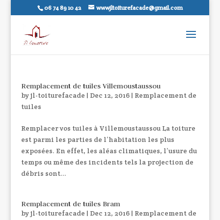
06 74 89 10 42
wwwjltoiturefacade@gmail.com
Remplacement de tuiles Villemoustaussou
by
jl-toiturefacade
|
Dec 12, 2016
|
Remplacement de
tuiles
Remplacer vos tuiles à Villemoustaussou La toiture
est parmi les parties de l’habitation les plus
exposées. En effet, les aléas climatiques, l’usure du
temps ou même des incidents tels la projection de
débris sont...
Remplacement de tuiles Bram
by
jl-toiturefacade
|
Dec 12, 2016
|
Remplacement de