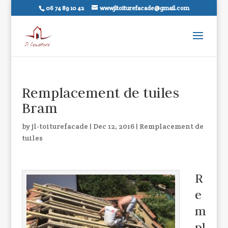
06 74 89 10 42
wwwjltoiturefacade@gmail.com
Remplacement de tuiles
Bram
by
jl-toiturefacade
|
Dec 12, 2016
|
Remplacement de
tuiles
R
e
m
pl