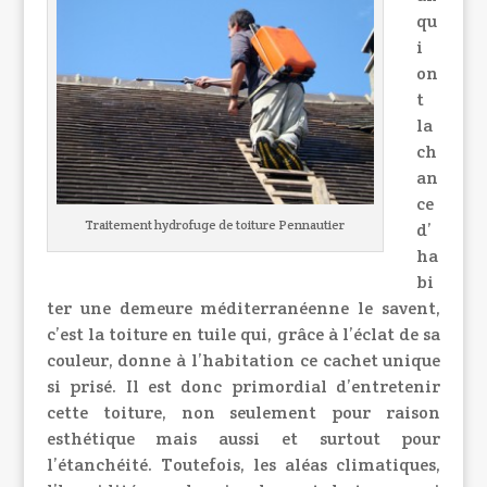
qu
i
on
t
la
ch
an
ce
Traitement hydrofuge de toiture Pennautier
d’
ha
bi
ter une demeure méditerranéenne le savent,
c’est la toiture en tuile qui, grâce à l’éclat de sa
couleur, donne à l’habitation ce cachet unique
si prisé. Il est donc primordial d’entretenir
cette toiture, non seulement pour raison
esthétique mais aussi et surtout pour
l’étanchéité. Toutefois, les aléas climatiques,