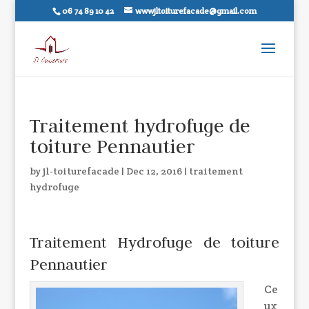
06 74 89 10 42
wwwjltoiturefacade@gmail.com
Traitement hydrofuge de
toiture Pennautier
by
jl-toiturefacade
|
Dec 12, 2016
|
traitement
hydrofuge
Traitement Hydrofuge de toiture
Pennautier
Ce
ux