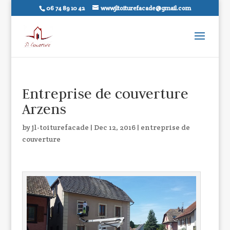
06 74 89 10 42
wwwjltoiturefacade@gmail.com
Entreprise de couverture
Arzens
by
jl-toiturefacade
|
Dec 12, 2016
|
entreprise de
couverture