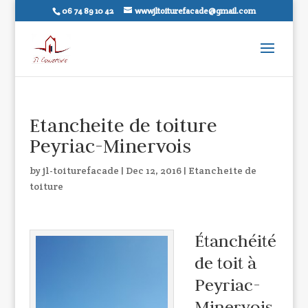
06 74 89 10 42
wwwjltoiturefacade@gmail.com
Etancheite de toiture
Peyriac-Minervois
by
jl-toiturefacade
|
Dec 12, 2016
|
Etancheite de
toiture
Étanchéité
de toit à
Peyriac-
Minervois