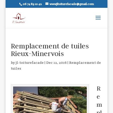
06 74 89 10 42
wwwjltoiturefacade@gmail.com
Remplacement de tuiles
Rieux-Minervois
by
jl-toiturefacade
|
Dec 12, 2016
|
Remplacement de
tuiles
R
e
m
pl