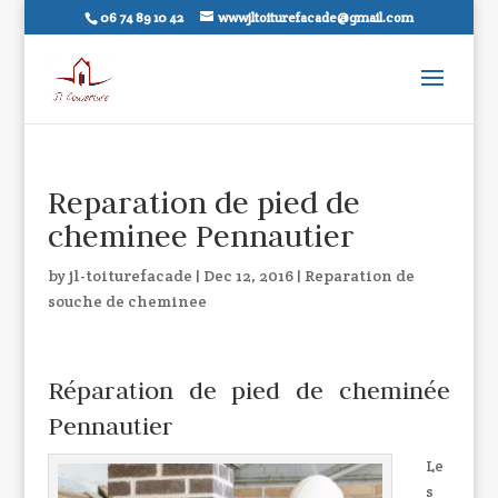
06 74 89 10 42
wwwjltoiturefacade@gmail.com
Reparation de pied de
cheminee Pennautier
by
jl-toiturefacade
|
Dec 12, 2016
|
Reparation de
souche de cheminee
Réparation de pied de cheminée
Pennautier
Le
s