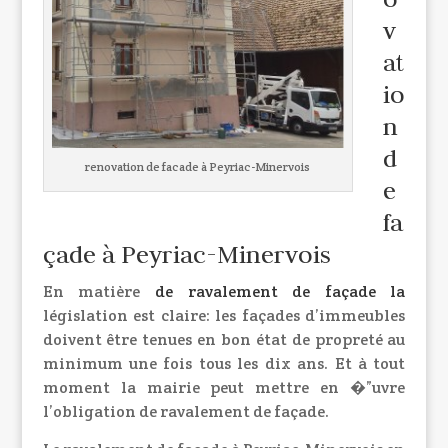
v
at
io
n
d
renovation de facade à Peyriac-Minervois
e
fa
çade à Peyriac-Minervois
En matière
de
ravalement de façade
la
législation est claire: les façades d’immeubles
doivent être tenues en bon état de propreté au
minimum une fois tous les dix ans. Et à tout
moment la mairie peut mettre en �”uvre
l’obligation de ravalement de façade.