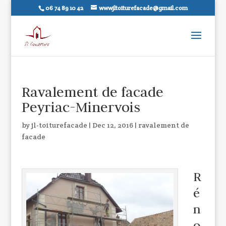
06 74 89 10 42
wwwjltoiturefacade@gmail.com
Ravalement de facade
Peyriac-Minervois
by
jl-toiturefacade
|
Dec 12, 2016
|
ravalement de
facade
R
é
n
o