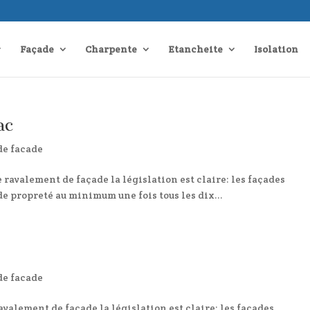
Façade
Charpente
Etancheite
Isolation
ac
de facade
ravalement de façade la législation est claire: les façades
e propreté au minimum une fois tous les dix...
de facade
valement de façade la législation est claire: les façades