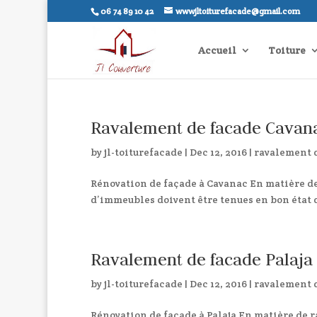
06 74 89 10 42
wwwjltoiturefacade@gmail.com
Accueil
Toiture
Ravalement de facade Cavan
by
jl-toiturefacade
|
Dec 12, 2016
|
ravalement 
Rénovation de façade à Cavanac En matière de 
d’immeubles doivent être tenues en bon état d
Ravalement de facade Palaja
by
jl-toiturefacade
|
Dec 12, 2016
|
ravalement 
Rénovation de façade à Palaja En matière de ra