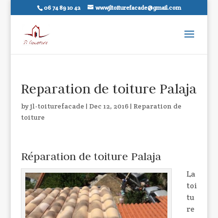
06 74 89 10 42
wwwjltoiturefacade@gmail.com
Reparation de toiture Palaja
by
jl-toiturefacade
|
Dec 12, 2016
|
Reparation de
toiture
Réparation de toiture Palaja
La
toi
tu
re