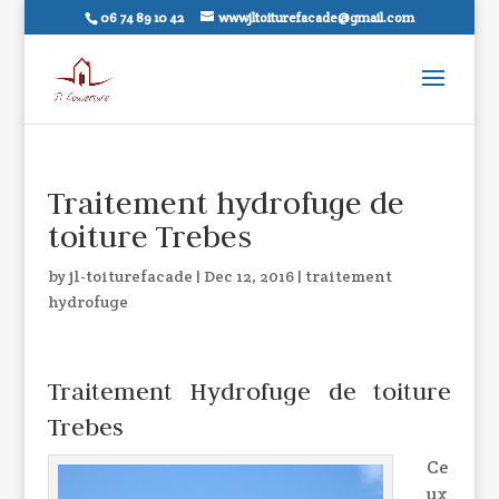
06 74 89 10 42
wwwjltoiturefacade@gmail.com
Traitement hydrofuge de
toiture Trebes
by
jl-toiturefacade
|
Dec 12, 2016
|
traitement
hydrofuge
Traitement Hydrofuge de toiture
Trebes
Ce
ux