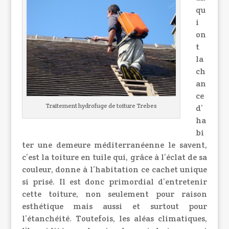
qu
i
on
t
la
ch
an
ce
Traitement hydrofuge de toiture Trebes
d’
ha
bi
ter une demeure méditerranéenne le savent,
c’est la toiture en tuile qui, grâce à l’éclat de sa
couleur, donne à l’habitation ce cachet unique
si prisé. Il est donc primordial d’entretenir
cette toiture, non seulement pour raison
esthétique mais aussi et surtout pour
l’étanchéité. Toutefois, les aléas climatiques,