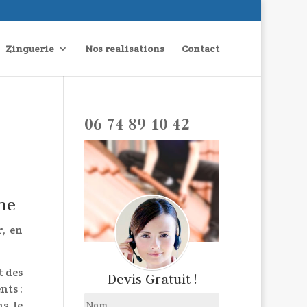
Zinguerie
Nos realisations
Contact
06 74 89 10 42
nne
r, en
t des
Devis Gratuit !
nts :
ns le