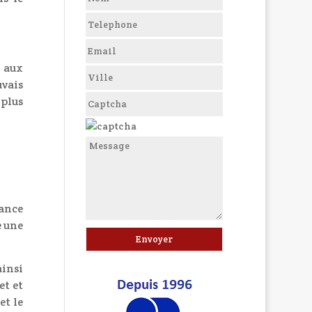
e aux
vais
 plus
tance
e une
ainsi
et et
et le