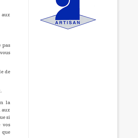
e aux
e pas
-vous
le de
.
on la
n aux
ue si
e vos
 que