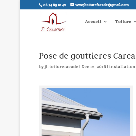
06 74 89 10 42
wwwjltoiturefacade@gmail.com
Accueil
Toiture
Pose de gouttieres Carc
by
jl-toiturefacade
|
Dec 12, 2016
|
installation