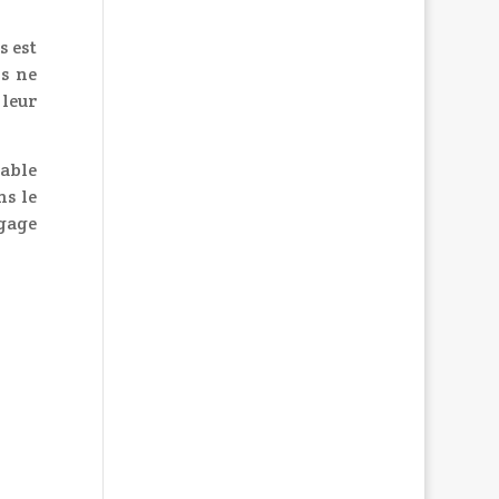
s est
ns ne
leur
able
ns le
 gage